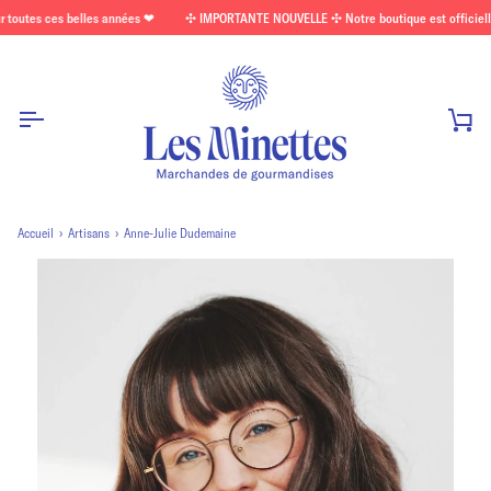
Passer
es ces belles années ❤
✣ IMPORTANTE NOUVELLE ✣ Notre boutique est officiellement f
au
contenu
Pan
Accueil
›
Artisans
›
Anne-Julie Dudemaine