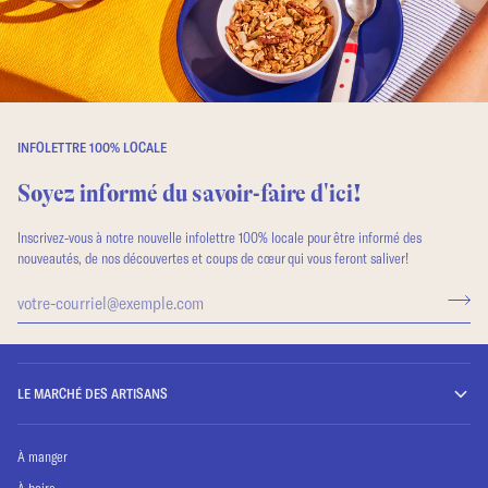
INFOLETTRE 100% LOCALE
Soyez informé du savoir-faire d'ici!
Inscrivez-vous à notre nouvelle infolettre 100% locale pour être informé des
nouveautés, de nos découvertes et coups de cœur qui vous feront saliver!
LE MARCHÉ DES ARTISANS
À manger