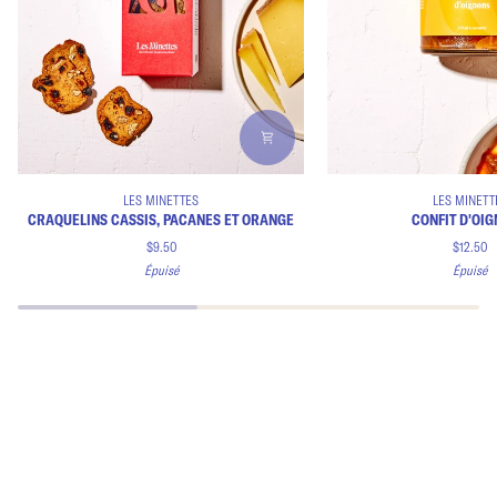
Craquelins
Confit
LES MINETTES
LES MINETT
cassis,
d'oignons
CRAQUELINS CASSIS, PACANES ET ORANGE
CONFIT D'OI
pacanes
$9.50
$12.50
et
Épuisé
Épuisé
orange