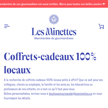
Passer
e nos gourmandises est aussi arrêtée. Merci pour toutes ces belles années ❤
✣ IMPOR
au
contenu
Pan
Coffrets-cadeaux 100%
locaux
À la recherche de coffrets cadeaux 100% locaux prêts à offrir? Que ce soit pour vos
collègues, clients ou employés, la famille et les amis.es, les éducatrices ou
professeurs de vos enfants, on a tout ce qu'il faut pour vous.
Boîtes personnalisées, écrivez-nous à
boutiquegourmande@lesminettes.ca
en nous
fournissant les détails.