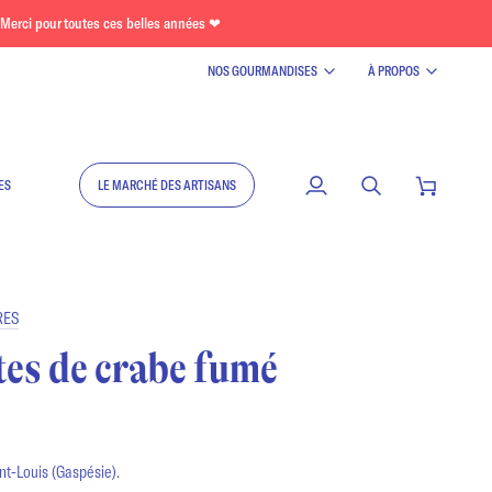
Merci pour toutes ces belles années ❤
NOS GOURMANDISES
À PROPOS
ES
LE MARCHÉ DES ARTISANS
Mon
Recherche
Panier
compte
RES
ttes de crabe fumé
t-Louis (Gaspésie).