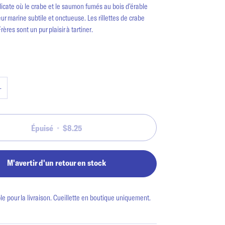
licate où le crabe et le saumon fumés au bois d’érable
ur marine subtile et onctueuse. Les rillettes de crabe
ères sont un pur plaisir à tartiner.
+
Épuisé
•
$8.25
M'avertir d'un retour en stock
e pour la livraison. Cueillette en boutique uniquement.