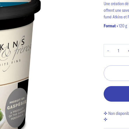
Une création dé
offrent une save
fumé Atkins et Fr
Format ›
120 g
−
✣ Non disponibl
✣