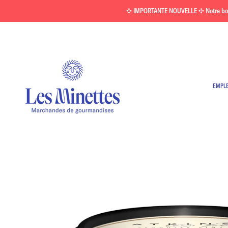
Passer
✣ IMPORTANTE NOUVELLE ✣ Notre boutiq
au
contenu
EMPL