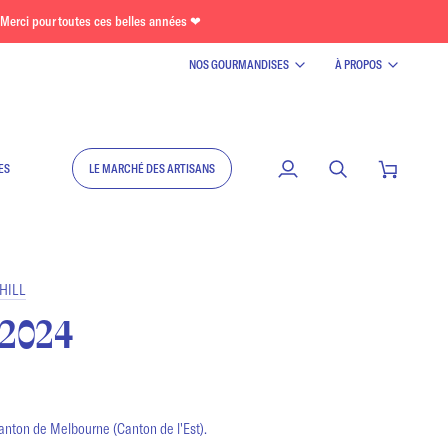
Merci pour toutes ces belles années ❤
NOS GOURMANDISES
À PROPOS
ES
LE MARCHÉ DES ARTISANS
Mon
Recherche
Panier
compte
HILL
 2024
canton de Melbourne (Canton de l'Est).