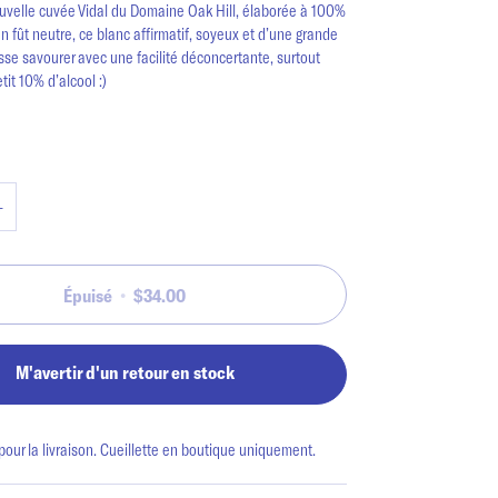
uvelle cuvée Vidal du Domaine Oak Hill, élaborée à 100%
en fût neutre, ce blanc affirmatif, soyeux et d’une grande
isse savourer avec une facilité déconcertante, surtout
tit 10% d’alcool :)
+
Épuisé
•
$34.00
M'avertir d'un retour en stock
our la livraison. Cueillette en boutique uniquement.