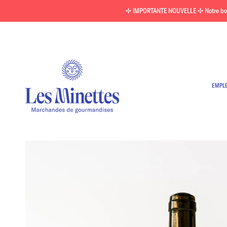
Passer
✣ IMPORTANTE NOUVELLE ✣ Notre boutiq
au
contenu
EMPL