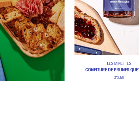
Ajouter au panier
Confiture
LES MINETTES
de
CONFITURE DE PRUNES QUE
prunes
$12.50
Quetsches