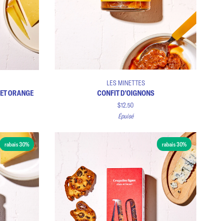
Ajouter au panier
Confit
LES MINETTES
d'oignons
 ET ORANGE
CONFIT D'OIGNONS
$12.50
Épuisé
rabais 30%
rabais 30%