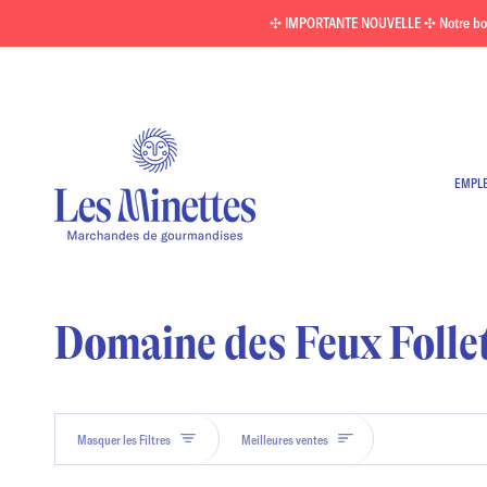
Passer
✣ IMPORTANTE NOUVELLE ✣ Notre boutiq
au
contenu
EMPL
Domaine des Feux Folle
Trier
Masquer les Filtres
Meilleures ventes