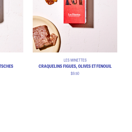
Ajouter au panier
Craquelins
LES MINETTES
figues,
TSCHES
CRAQUELINS FIGUES, OLIVES ET FENOUIL
olives
$9.50
et
fenouil