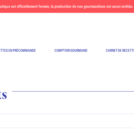
ue est officiellement fermée, la production de nos gourmandises est aussi arrêtée. 
ETTES EN PRÉCOMMANDE
COMPTOIR GOURMAND
CARNET DE RECETT
ts