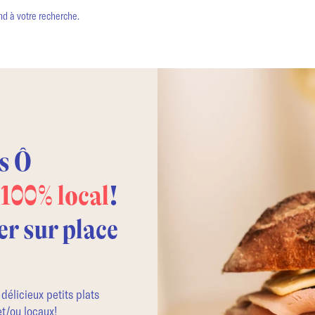
d à votre recherche.
s Ô
100% local
!
r sur place
délicieux petits plats
et/ou locaux!