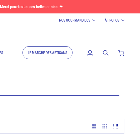
Merci pour toutes ces belles années ❤
NOS GOURMANDISES
À PROPOS
ES
LE MARCHÉ DES ARTISANS
Mon
Recherche
Panier
compte