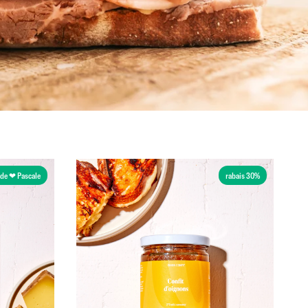
de ❤ Pascale
rabais 30%