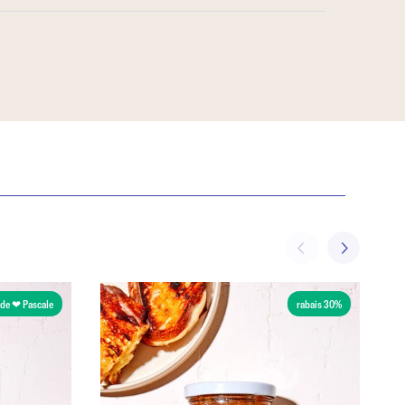
de ❤ Pascale
rabais 30%