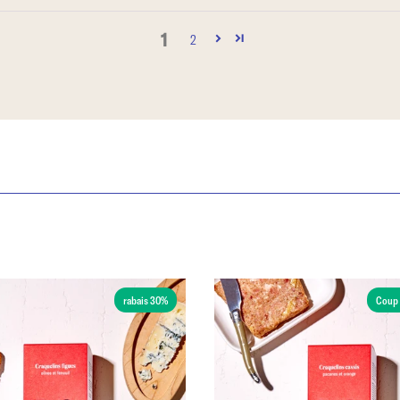
1
2
rabais 30%
Coup 