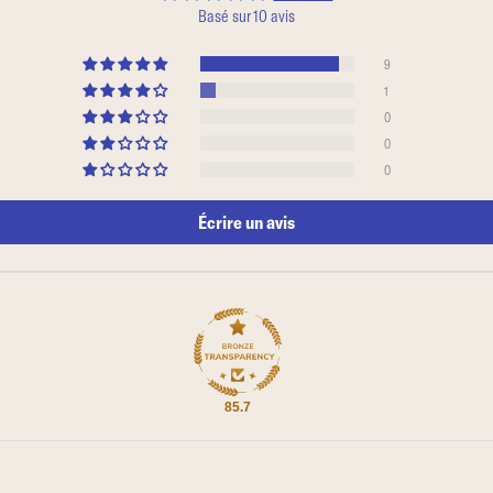
Basé sur 10 avis
9
1
0
0
0
Écrire un avis
85.7