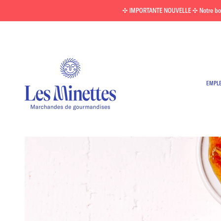
Passer
✣ IMPORTANTE NOUVELLE ✣ Notre boutiq
au
contenu
EMPL