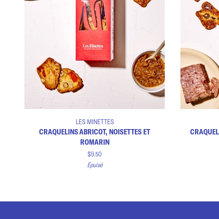
Ajouter au panier
Craquelins
Craquelins
LES MINETTES
abricot,
figues,
CRAQUELINS ABRICOT, NOISETTES ET
CRAQUELI
noisettes
olives
ROMARIN
et
et
$9.50
romarin
fenouil
Épuisé