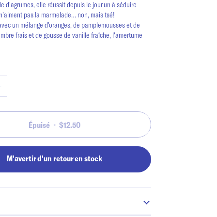
 d'agrumes, elle réussit depuis le jour un à séduire
n’aiment pas la marmelade… non, mais tsé!
avec un mélange d'oranges, de pamplemousses et de
embre frais et de gousse de vanille fraîche, l'amertume
+
Épuisé
•
$12.50
M'avertir d'un retour en stock