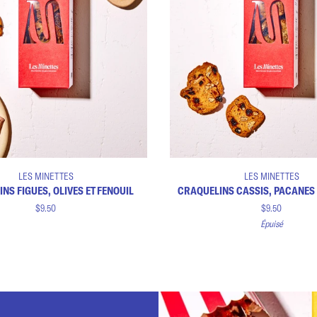
Ajouter au panier
Ajouter au panier
Craquelins
LES MINETTES
LES MINETTES
cassis,
NS FIGUES, OLIVES ET FENOUIL
CRAQUELINS CASSIS, PACANES
pacanes
$9.50
$9.50
et
Épuisé
orange