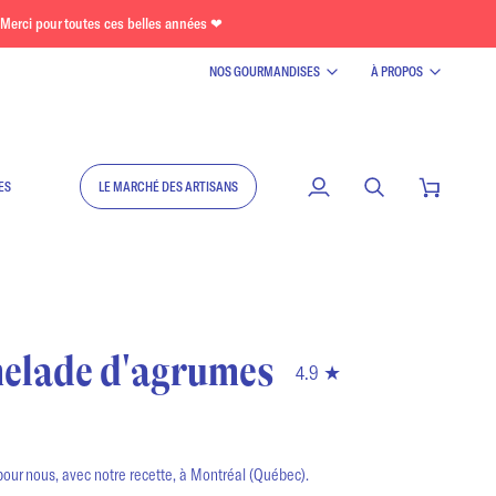
Merci pour toutes ces belles années ❤
NOS GOURMANDISES
À PROPOS
ES
LE MARCHÉ DES ARTISANS
Mon
Recherche
Panier
compte
elade d'agrumes
4.9
our nous, avec notre recette, à Montréal (Québec).